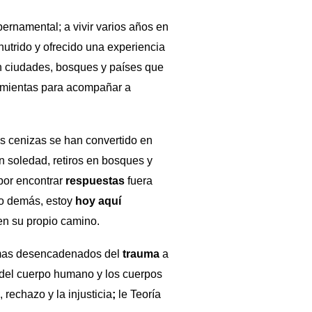
bernamental; a vivir varios años en
nutrido y ofrecido una experiencia
en ciudades, bosques y países que
amientas para acompañar a
s cenizas se han convertido en
en soledad, retiros en bosques y
 por encontrar
respuestas
fuera
 lo demás, estoy
hoy aquí
en su propio camino.
tomas desencadenados del
trauma
a
 del cuerpo humano y los cuerpos
 rechazo y la injusticia
;
le Teoría