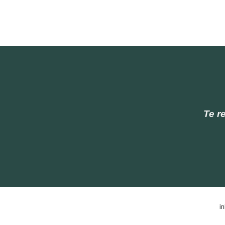
Te r
in