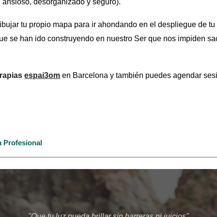
o, ansioso, desorganizado y seguro).
ibujar tu propio mapa para ir ahondando en el despliegue de t
ue se han ido construyendo en nuestro Ser que nos impiden sa
erapias
espai3om
en Barcelona y también puedes agendar sesi
 Profesional
"Que tu luz pueda brillar sin barreras ni juicios"