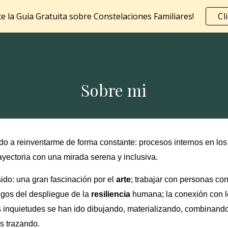
e la Guía Gratuita sobre Constelaciones Familiares!
Cl
ip to main content
Skip to navigat
Sobre mi
ido a reinventarme de forma constante: procesos internos en lo
ayectoria con una mirada serena y inclusiva.
ido: una gran fascinación por el
arte
; trabajar con personas co
igos del despliegue de la
resiliencia
humana; la conexión con lo
as inquietudes se han ido dibujando, materializando, combinando
s trazando.