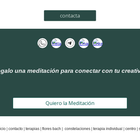
contacta
egalo una meditación para conectar con tu creati
Quiero la Meditación
icio
|
contacto
|
terapias
|
flores bach
|
constelaciones
|
terapia individua
l |
centro
|