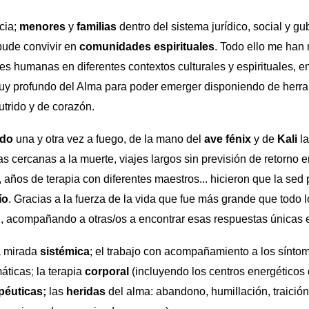
ncia;
menores
y
familias
dentro del sistema jurídico, social y gu
 pude convivir en
comunidades espirituales
. Todo ello me han 
es humanas en diferentes contextos culturales y espirituales, 
y profundo del Alma para poder emerger disponiendo de herr
trido y de corazón.
ido
una y otra vez a fuego, de la mano del
ave fénix
y de
Kali
la
as cercanas a la muerte, viajes largos sin previsión de retorno 
, años de terapia con diferentes maestros... hicieron que la sed
ío
. Gracias a la fuerza de la vida que fue más grande que todo
, acompañando a otras/os a encontrar esas respuestas únicas 
a mirada
sistémica
; el trabajo con acompañamiento a los sín
máticas
;
la terapia
corporal
(incluyendo los centros energéticos
apéuticas;
las
heridas
del alma: abandono, humillación, traición,