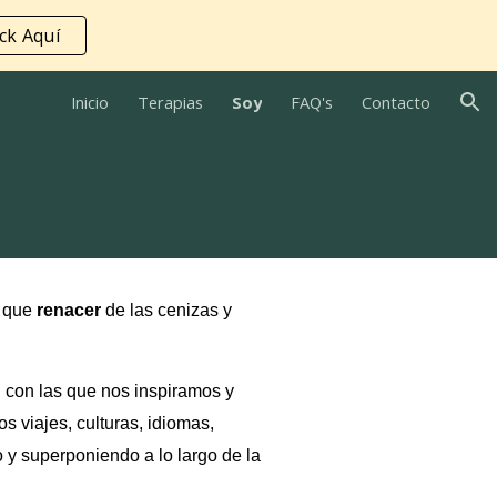
ick Aquí
ion
Inicio
Terapias
Soy
FAQ's
Contacto
s que
renacer
de las cenizas y
n con las que nos inspiramos y
s viajes, culturas, idiomas,
 y superponiendo a lo largo de la